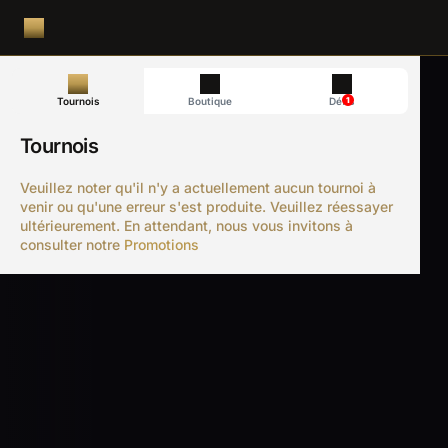
1
Tournois
Boutique
Défis
Tournois
Veuillez noter qu'il n'y a actuellement aucun tournoi à
venir ou qu'une erreur s'est produite. Veuillez réessayer
ultérieurement. En attendant, nous vous invitons à
consulter notre
Promotions