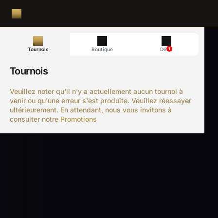
1
Tournois
Boutique
Défis
Tournois
Veuillez noter qu'il n'y a actuellement aucun tournoi à
venir ou qu'une erreur s'est produite. Veuillez réessayer
ultérieurement. En attendant, nous vous invitons à
consulter notre
Promotions