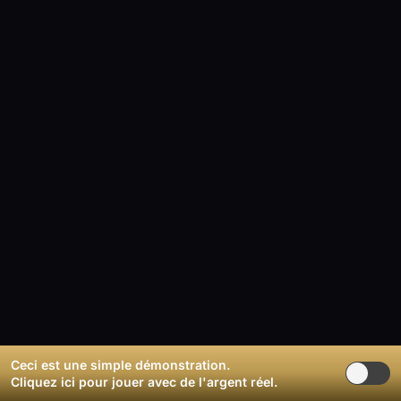
Ceci est une simple démonstration.
Cliquez ici
pour jouer avec de l'argent réel.