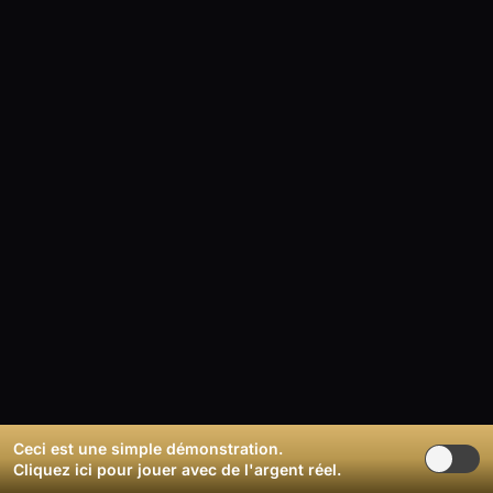
Ceci est une simple démonstration.
Cliquez ici
pour jouer avec de l'argent réel.