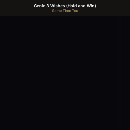
Genie 3 Wishes (Hold and Win)
Game Time Tec