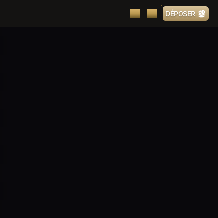
DÉPOSER