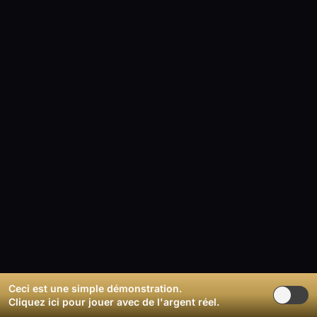
Ceci est une simple démonstration.
Cliquez ici
pour jouer avec de l'argent réel.