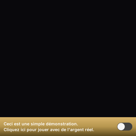
Ceci est une simple démonstration.
Cliquez ici
pour jouer avec de l'argent réel.