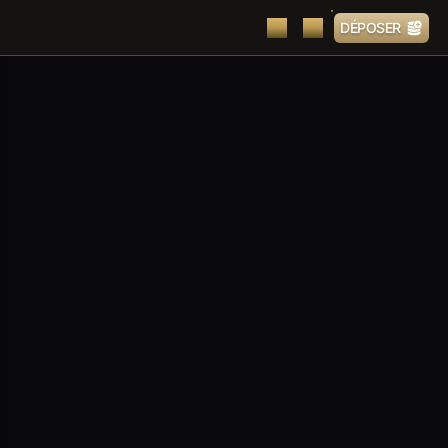
DÉPOSER