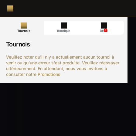
1
Tournois
Boutique
Défis
Tournois
Veuillez noter qu'il n'y a actuellement aucun tournoi à
venir ou qu'une erreur s'est produite. Veuillez réessayer
ultérieurement. En attendant, nous vous invitons à
consulter notre
Promotions