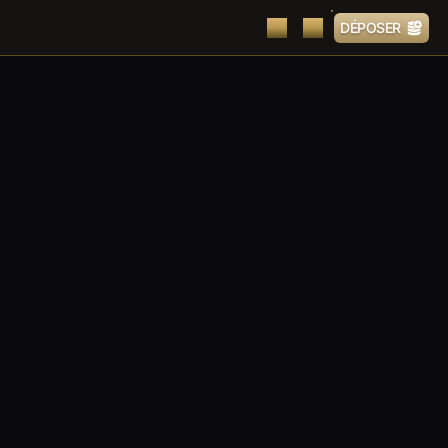
DÉPOSER