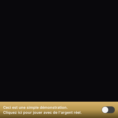
Ceci est une simple démonstration.
Cliquez ici
pour jouer avec de l'argent réel.