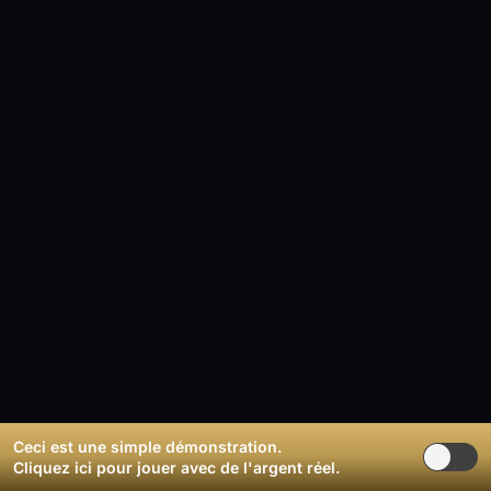
Ceci est une simple démonstration.
Cliquez ici
pour jouer avec de l'argent réel.