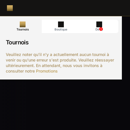
1
Tournois
Boutique
Défis
Tournois
Veuillez noter qu'il n'y a actuellement aucun tournoi à
venir ou qu'une erreur s'est produite. Veuillez réessayer
ultérieurement. En attendant, nous vous invitons à
consulter notre
Promotions