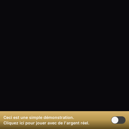
Ceci est une simple démonstration.
Cliquez ici
pour jouer avec de l'argent réel.