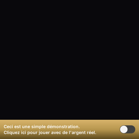
Ceci est une simple démonstration.
Cliquez ici
pour jouer avec de l'argent réel.