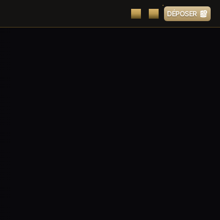
DÉPOSER