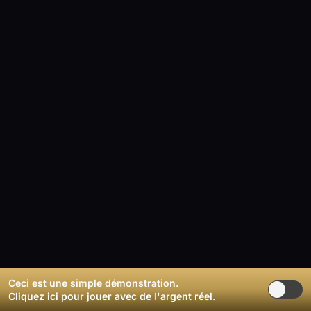
Ceci est une simple démonstration.
Cliquez ici
pour jouer avec de l'argent réel.