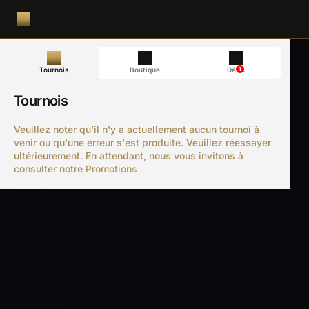
1
Tournois
Boutique
Défis
Tournois
Veuillez noter qu'il n'y a actuellement aucun tournoi à
venir ou qu'une erreur s'est produite. Veuillez réessayer
ultérieurement. En attendant, nous vous invitons à
consulter notre
Promotions