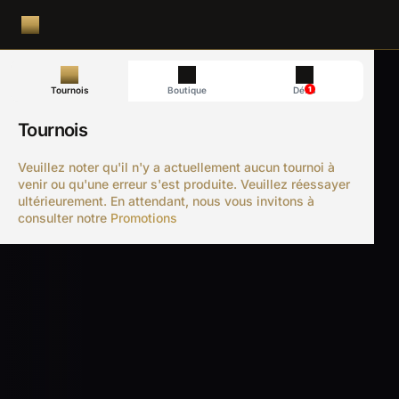
1
Tournois
Boutique
Défis
Tournois
Veuillez noter qu'il n'y a actuellement aucun tournoi à
venir ou qu'une erreur s'est produite. Veuillez réessayer
ultérieurement. En attendant, nous vous invitons à
consulter notre
Promotions