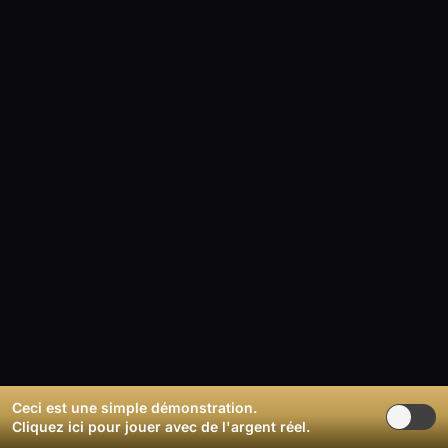
Ceci est une simple démonstration.
Cliquez ici
pour jouer avec de l'argent réel.