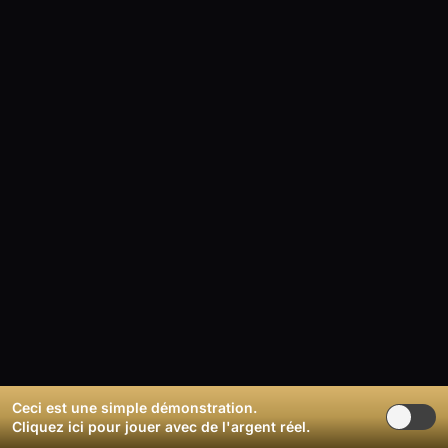
Ceci est une simple démonstration.
Cliquez ici
pour jouer avec de l'argent réel.