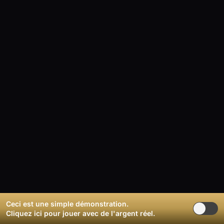
Ceci est une simple démonstration.
Cliquez ici
pour jouer avec de l'argent réel.