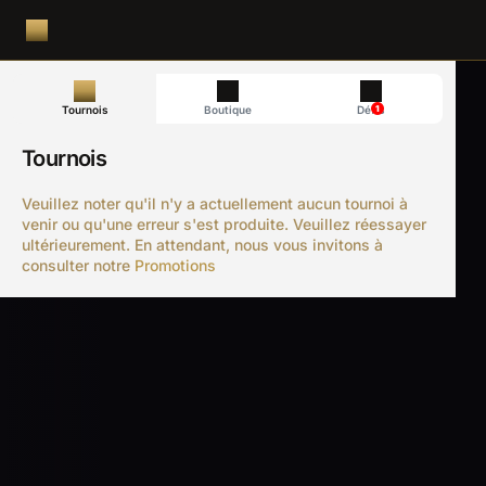
1
Tournois
Boutique
Défis
Tournois
Veuillez noter qu'il n'y a actuellement aucun tournoi à
venir ou qu'une erreur s'est produite. Veuillez réessayer
ultérieurement. En attendant, nous vous invitons à
consulter notre
Promotions