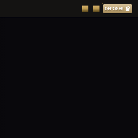
DÉPOSER