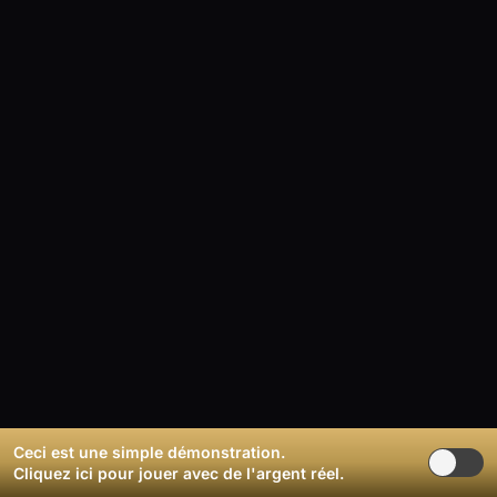
Ceci est une simple démonstration.
Cliquez ici
pour jouer avec de l'argent réel.