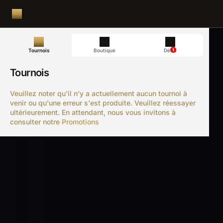
1
Tournois
Boutique
Défis
Tournois
Veuillez noter qu'il n'y a actuellement aucun tournoi à
venir ou qu'une erreur s'est produite. Veuillez réessayer
ultérieurement. En attendant, nous vous invitons à
consulter notre
Promotions