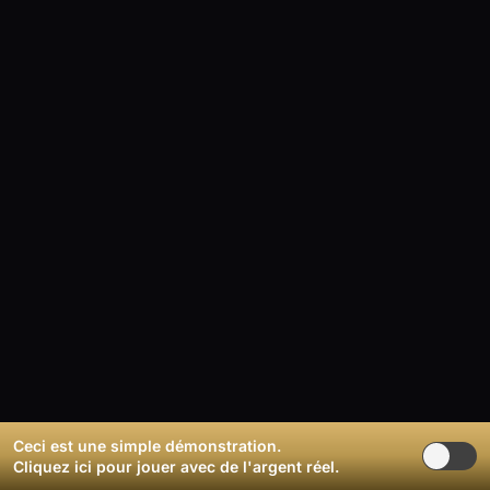
Ceci est une simple démonstration.
Cliquez ici
pour jouer avec de l'argent réel.