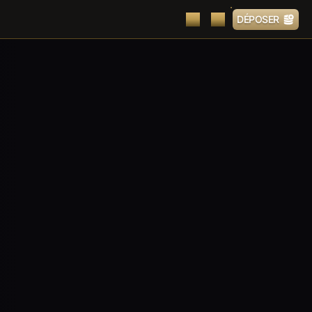
DÉPOSER