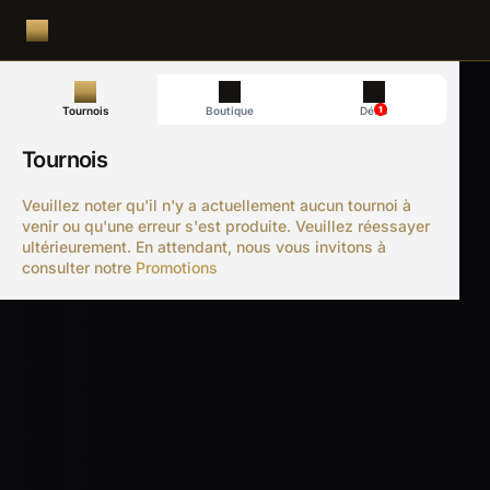
1
Tournois
Boutique
Défis
Tournois
Veuillez noter qu'il n'y a actuellement aucun tournoi à
venir ou qu'une erreur s'est produite. Veuillez réessayer
ultérieurement. En attendant, nous vous invitons à
consulter notre
Promotions