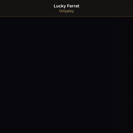
Lucky Ferret
Onlyplay