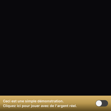
Ceci est une simple démonstration.
Cliquez ici
pour jouer avec de l'argent réel.