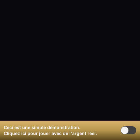
Ceci est une simple démonstration.
Cliquez ici
pour jouer avec de l'argent réel.