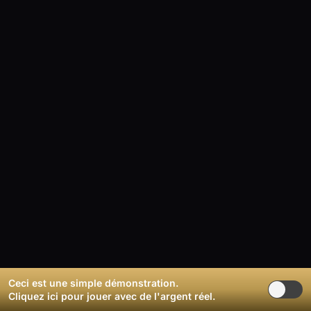
Ceci est une simple démonstration.
Cliquez ici
pour jouer avec de l'argent réel.