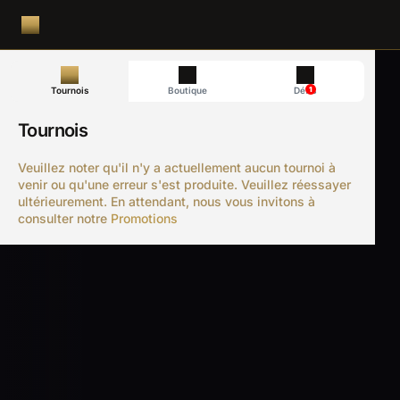
1
Tournois
Boutique
Défis
Tournois
Veuillez noter qu'il n'y a actuellement aucun tournoi à
venir ou qu'une erreur s'est produite. Veuillez réessayer
ultérieurement. En attendant, nous vous invitons à
consulter notre
Promotions