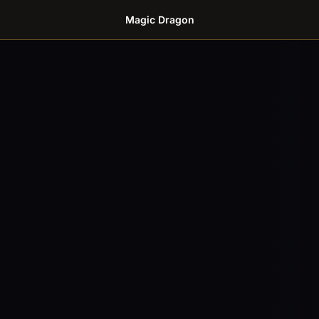
Magic Dragon