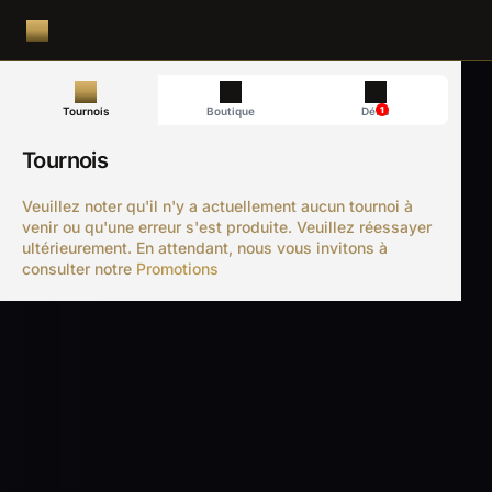
1
Tournois
Boutique
Défis
Tournois
Veuillez noter qu'il n'y a actuellement aucun tournoi à
venir ou qu'une erreur s'est produite. Veuillez réessayer
ultérieurement. En attendant, nous vous invitons à
consulter notre
Promotions