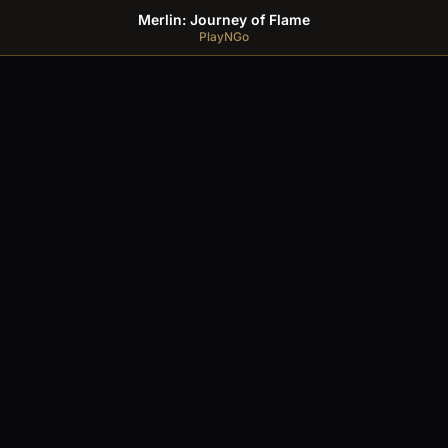
Merlin: Journey of Flame
PlayNGo