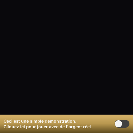
Ceci est une simple démonstration.
Cliquez ici
pour jouer avec de l'argent réel.