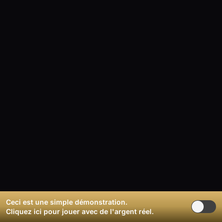
Ceci est une simple démonstration.
Cliquez ici
pour jouer avec de l'argent réel.