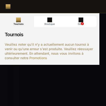
1
Tournois
Boutique
Défis
Tournois
Veuillez noter qu'il n'y a actuellement aucun tournoi à
venir ou qu'une erreur s'est produite. Veuillez réessayer
ultérieurement. En attendant, nous vous invitons à
consulter notre
Promotions