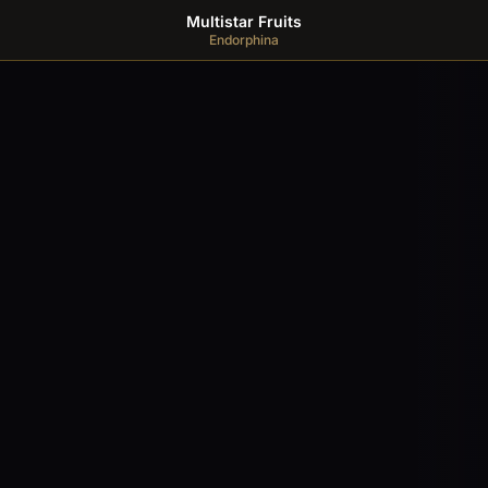
Multistar Fruits
Endorphina