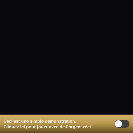
Ceci est une simple démonstration.
Cliquez ici
pour jouer avec de l'argent réel.