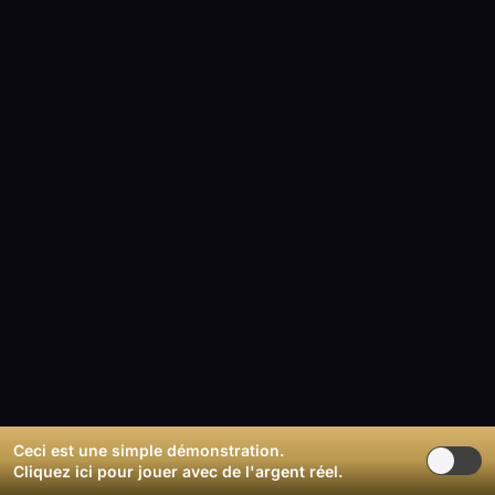
Ceci est une simple démonstration.
Cliquez ici
pour jouer avec de l'argent réel.