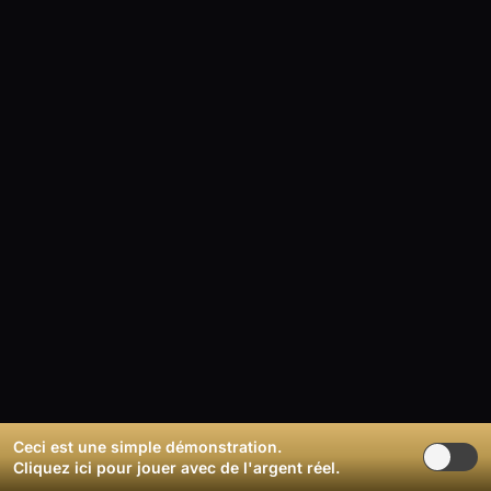
Ceci est une simple démonstration.
Cliquez ici
pour jouer avec de l'argent réel.