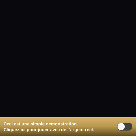
Ceci est une simple démonstration.
Cliquez ici
pour jouer avec de l'argent réel.