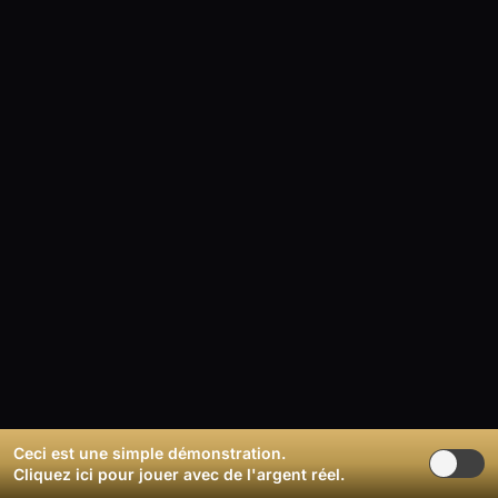
Ceci est une simple démonstration.
Cliquez ici
pour jouer avec de l'argent réel.