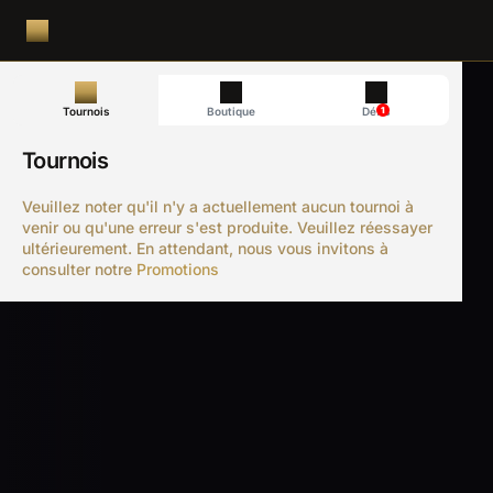
1
Tournois
Boutique
Défis
Tournois
Veuillez noter qu'il n'y a actuellement aucun tournoi à
venir ou qu'une erreur s'est produite. Veuillez réessayer
ultérieurement. En attendant, nous vous invitons à
consulter notre
Promotions