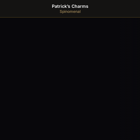
Patrick’s Charms
Spinomenal