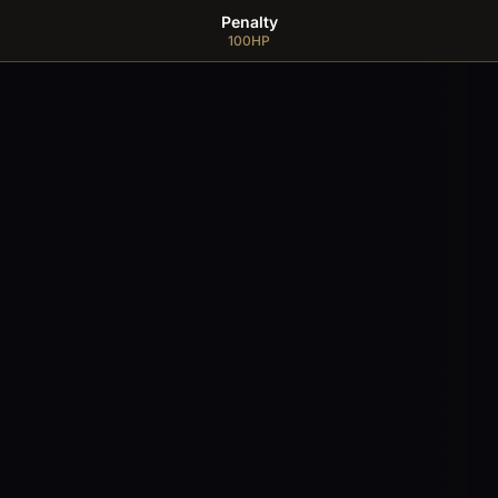
Penalty
100HP