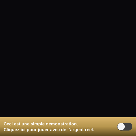
Ceci est une simple démonstration.
Cliquez ici
pour jouer avec de l'argent réel.