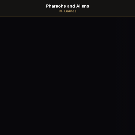
Pharaohs and Aliens
BF Games