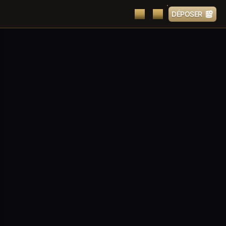
DÉPOSER