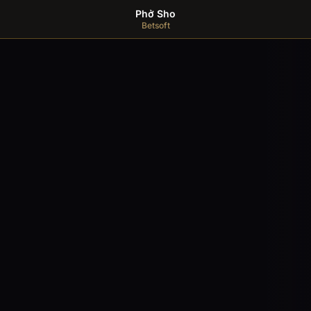
Phở Sho
Betsoft