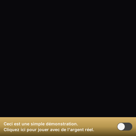
Ceci est une simple démonstration.
Cliquez ici
pour jouer avec de l'argent réel.