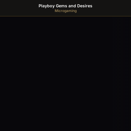
Playboy Gems and Desires
Microgaming