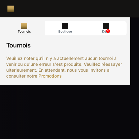
1
Tournois
Boutique
Défis
Tournois
Veuillez noter qu'il n'y a actuellement aucun tournoi à
venir ou qu'une erreur s'est produite. Veuillez réessayer
ultérieurement. En attendant, nous vous invitons à
consulter notre
Promotions