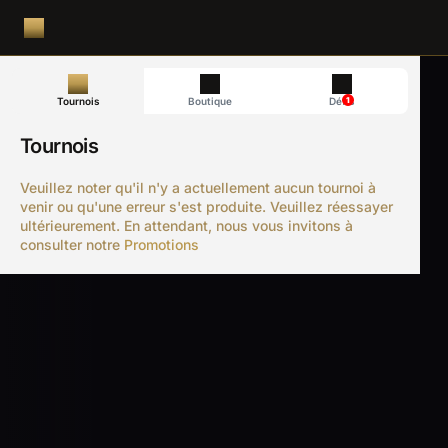
1
Tournois
Boutique
Défis
Tournois
Veuillez noter qu'il n'y a actuellement aucun tournoi à
venir ou qu'une erreur s'est produite. Veuillez réessayer
ultérieurement. En attendant, nous vous invitons à
consulter notre
Promotions